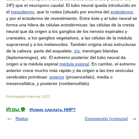
24º) que el neuroporo caudal. El tubo neural queda introducido en
el
mesodermo
, que lo rodea (situado por encima del
endodermo
,
y por el ectodermo de revestimiento. Entre éste y el tubo neural se
forma una hilera de células ectodérmicas: las células de la cresta
neural que da origen a los ganglios de los nervios espinales y
craneales, a los ganglios vegetativos, a las células de la médula
suprarrenal y a los melanocitos. También origina otras estructuras
de la cabeza: parte del esqueleto,
iris
, meninges blandas
(leptomeninges), etc. El extremo posterior del tubo neural da
origen a la médula espinal
médula espinal
. En cambio, el extremo
anterior crece mucho más rápido y da origen a las tres vesículas
cerebrales primitivas:
anterior
(prosencefalo), media o
mesencefálica, y posterior (rombencéfalo).
Enciclopedia Universal
.
2012
.
Игры ⚽
Нужно сделать НИР?
Redox
Concepción (comuna)