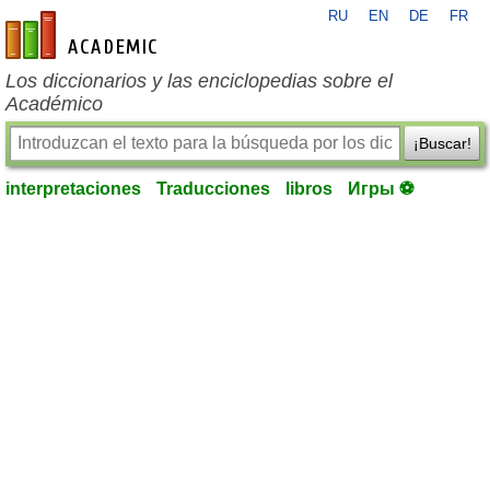
RU
EN
DE
FR
es-academic.com
Los diccionarios y las enciclopedias sobre el
Académico
¡Buscar!
interpretaciones
Traducciones
libros
Игры ⚽